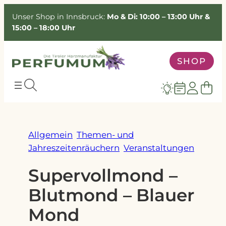
Zum
Unser Shop in Innsbruck:
Mo & Di: 10:00 – 13:00 Uhr &
Inhalt
15:00 – 18:00 Uhr
springen
SHOP
Allgemein
Themen- und
Jahreszeitenräuchern
Veranstaltungen
Supervollmond –
Blutmond – Blauer
Mond