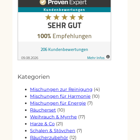
Kategorien
4
Mischungen zur Reinigung
4
10
Produkte
Mischungen für Harmonie
10
7
Produkte
Mischungen für Energie
7
10
Produkte
Räucherset
10
Produkte
17
Weihrauch & Myrrhe
17
21
Produkte
Harze & Co
21
Produkte
7
Schalen & Stövchen
7
12
Produkte
Räucherzubehör
12