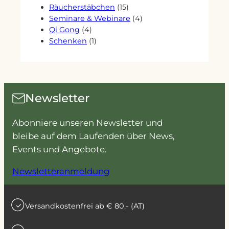
Produkte
15
Räucherstäbchen
15
Produkte
4
Seminare & Webinare
4
4
Produkte
Qi Gong
4
Produkte
1
Schenken
1
Produkt
Newsletter
Abonniere unseren Newsletter und
bleibe auf dem Laufenden über News,
Events und Angebote.
Newsletteranmeldung
Versandkostenfrei ab € 80,- (AT)