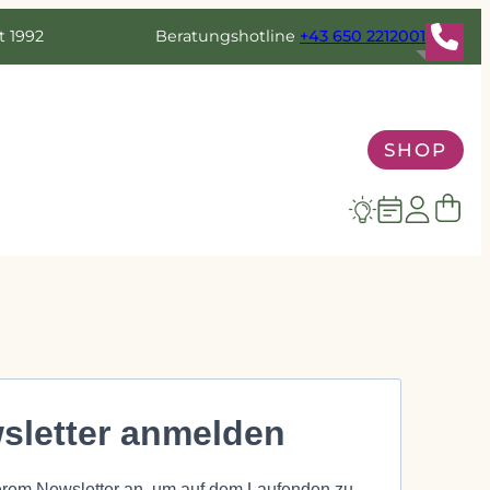
t 1992
Beratungshotline
+43 650 2212001
SHOP
letter anmelden
rem Newsletter an, um auf dem Laufenden zu