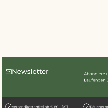
Newsletter
Abonniere u
Laufenden 
Versandkostenfrei ab € 80,- (AT)
Räucherpr