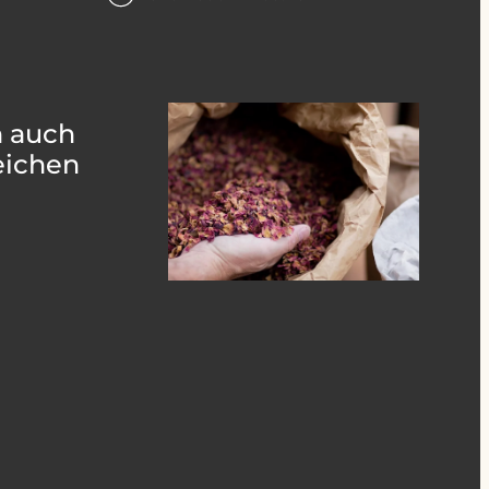
h auch
eichen