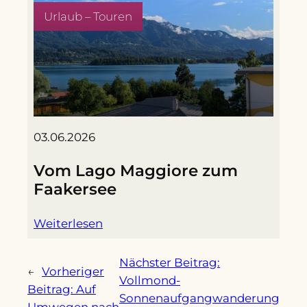
Urlaub – Touren
03.06.2026
Vom Lago Maggiore zum
Faakersee
Weiterlesen
Nächster Beitrag:
←
Vorheriger
Vollmond-
Beitrag:
Auf
Sonnenaufgangwanderung
Umwegen nach