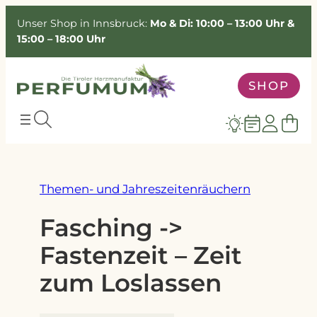
Zum
Unser Shop in Innsbruck:
Mo & Di: 10:00 – 13:00 Uhr &
Inhalt
15:00 – 18:00 Uhr
springen
SHOP
Themen- und Jahreszeitenräuchern
Fasching ->
Fastenzeit – Zeit
zum Loslassen