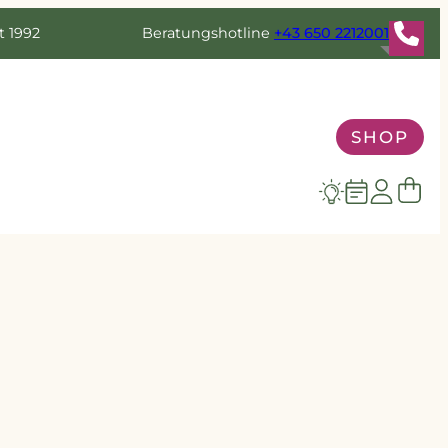
t 1992
Beratungshotline
+43 650 2212001
SHOP