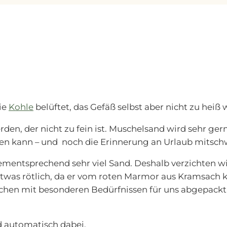
g
e
ie
Kohle
belüftet, das Gefäß selbst aber nicht zu heiß 
erden, der nicht zu fein ist. Muschelsand wird sehr g
en kann – und noch die Erinnerung an Urlaub mitsch
 dementsprechend sehr viel Sand. Deshalb verzichten 
 etwas rötlich, da er vom roten Marmor aus Kramsach
enschen mit besonderen Bedürfnissen für uns abgepack
d automatisch dabei.