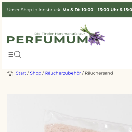
Unser Shop in Innsbruck:
Mo & Di: 10:00 – 13:00 Uhr & 15:
Start
/
Shop
/
Räucherzubehör
/ Räuchersand