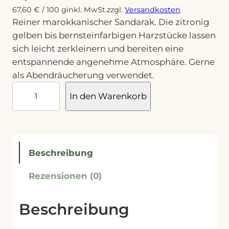
67,60
€
/
100
g
inkl. MwSt.
zzgl.
Versandkosten
Reiner marokkanischer Sandarak. Die zitronig
gelben bis bernsteinfarbigen Harzstücke lassen
sich leicht zerkleinern und bereiten eine
entspannende angenehme Atmosphäre. Gerne
als Abendräucherung verwendet.
S
In den Warenkorb
a
n
d
a
Beschreibung
r
a
Rezensionen (0)
k
M
Beschreibung
e
n