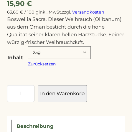
15,90
€
63,60
€
/
100
g
inkl. MwSt.
zzgl.
Versandkosten
Boswellia Sacra. Dieser Weihrauch (Olibanum)
aus dem Oman besticht durch die hohe
Qualität seiner klaren hellen Harzstücke. Feiner
würzig-frischer Weihrauchduft.
Inhalt
Zurücksetzen
W
In den Warenkorb
e
i
h
r
Beschreibung
a