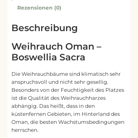
u
Rezensionen (0)
c
h
Beschreibung
O
m
a
Weihrauch Oman –
n
Boswellia Sacra
M
e
Die Weihrauchbäume sind klimatisch sehr
n
anspruchsvoll und nicht sehr gesellig.
g
Besonders von der Feuchtigkeit des Platzes
e
ist die Qualität des Weihrauchharzes
abhängig. Das heißt, dass in den
küstenfernen Gebieten, im Hinterland des
Oman, die besten Wachstumsbedingungen
herrschen.