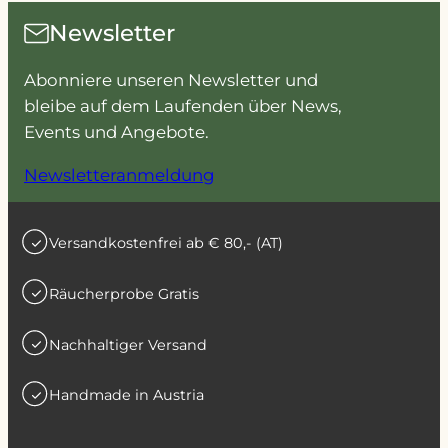
Die
Optio
Newsletter
Optionen
könn
können
auf
Abonniere unseren Newsletter und
auf
der
bleibe auf dem Laufenden über News,
der
Produ
Events und Angebote.
Produktseite
gewäh
Newsletteranmeldung
gewählt
werd
werden
Versandkostenfrei ab € 80,- (AT)
Räucherprobe Gratis
Nachhaltiger Versand
Handmade in Austria