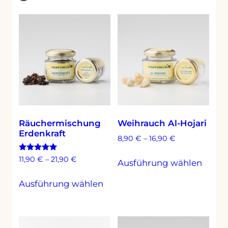
Räuchermischung
Weihrauch Al-Hojari
Erdenkraft
8,90
€
–
16,90
€
Diese
Bewertet
11,90
€
–
21,90
€
Ausführung wählen
mit
Produ
4.86
Dieses
weist
von 5
Ausführung wählen
Produkt
mehr
weist
Varia
mehrere
auf.
Varianten