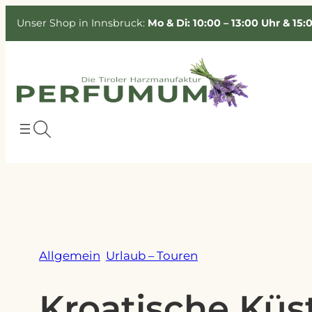
Zum
Unser Shop in Innsbruck:
Mo & Di: 10:00 – 13:00 Uhr & 15:
Inhalt
springen
Allgemein
Urlaub – Touren
Kroatische Küs