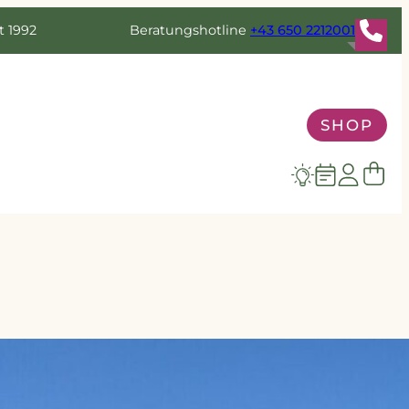
t 1992
Beratungshotline
+43 650 2212001
SHOP