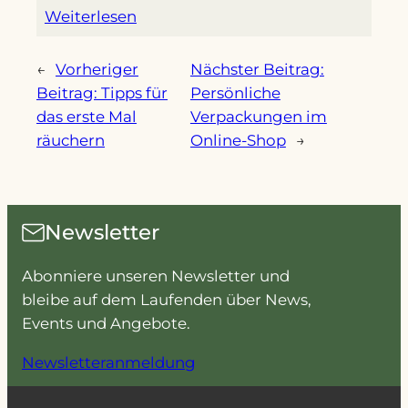
Weiterlesen
←
Vorheriger
Nächster Beitrag:
Beitrag:
Tipps für
Persönliche
das erste Mal
Verpackungen im
räuchern
Online-Shop
→
Newsletter
Abonniere unseren Newsletter und
bleibe auf dem Laufenden über News,
Events und Angebote.
Newsletteranmeldung