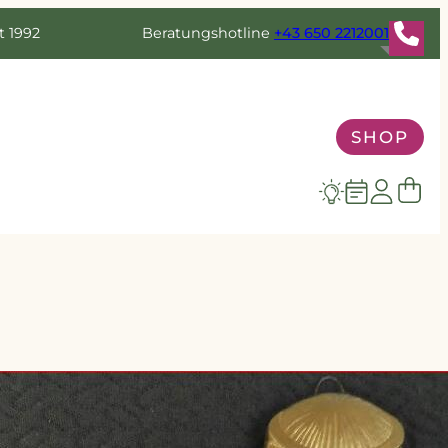
t 1992
Beratungshotline
+43 650 2212001
SHOP