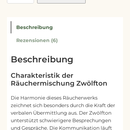
u
c
h
Beschreibung
e
r
Rezensionen (6)
m
i
Beschreibung
s
c
h
Charakteristik der
u
Räuchermischung Zwölfton
n
g
Die Harmonie dieses Räucherwerks
Z
zeichnet sich besonders durch die Kraft der
w
verbalen Übermittlung aus. Der Zwölfton
ö
unterstützt schwierigere Besprechungen
l
und Gespräche. Die Kommunikation läuft