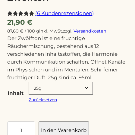
(6 Kundenrezensionen)
21,90
€
Bewertet
6
mit
5.00
87,60
€
/
100
g
inkl. MwSt.
zzgl.
Versandkosten
von 5,
Der Zwölfton ist eine fruchtige
basierend
Räuchermischung, bestehend aus 12
auf
verschiedenen Inhaltsstoffen, die Harmonie
durch Kommunikation schaffen. Öffnet Kanäle
Kundenbew
im Physischen und im Mentalen. Sehr feiner
ertungen
fruchtiger Duft. 25g sind ca. 95ml.
Inhalt
Zurücksetzen
R
In den Warenkorb
ä