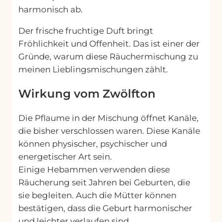
f
harmonisch ab.
t
Der frische fruchtige Duft bringt
o
Fröhlichkeit und Offenheit. Das ist einer der
n
Gründe, warum diese Räuchermischung zu
M
meinen Lieblingsmischungen zählt.
e
n
Wirkung vom Zwölfton
g
e
Die Pflaume in der Mischung öffnet Kanäle,
die bisher verschlossen waren. Diese Kanäle
können physischer, psychischer und
energetischer Art sein.
Einige Hebammen verwenden diese
Räucherung seit Jahren bei Geburten, die
sie begleiten. Auch die Mütter können
bestätigen, dass die Geburt harmonischer
und leichter verlaufen sind.