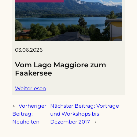
03.06.2026
Vom Lago Maggiore zum
Faakersee
Weiterlesen
←
Vorheriger
Nächster Beitrag:
Vorträge
Beitrag:
und Workshops bis
Neuheiten
Dezember 2017
→