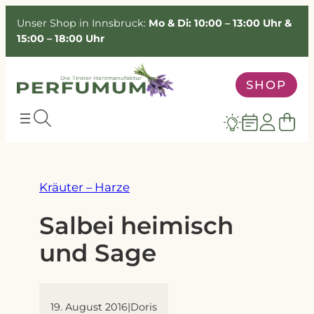
Zum
Unser Shop in Innsbruck:
Mo & Di: 10:00 – 13:00 Uhr &
Inhalt
15:00 – 18:00 Uhr
springen
SHOP
Kräuter – Harze
Salbei heimisch
und Sage
19. August 2016
|
Doris