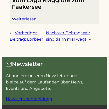
Vom Lago Maggiore zum
Faakersee
Weiterlesen
←
Vorheriger
Nächster Beitrag:
Wir
Beitrag:
Lorbeer
sind dann mal weg!
→
Newsletter
Abonniere unseren Newsletter und
bleibe auf dem Laufenden über News,
Events und Angebote.
Newsletteranmeldung